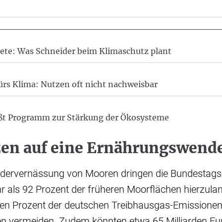
ete: Was Schneider beim Klimaschutz plant
rs Klima: Nutzen oft nicht nachweisbar
eßt Programm zur Stärkung der Ökosysteme
zen auf eine Ernährungswend
edervernässung von Mooren dringen die Bundestags
hr als 92 Prozent der früheren Moorflächen hierzula
ben Prozent der deutschen Treibhausgas-Emissionen 
 vermeiden. Zudem könnten etwa 65 Milliarden Eur