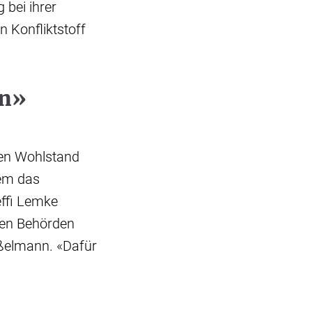
bei ihrer
 Konfliktstoff
en»
gen Wohlstand
em das
ffi Lemke
den Behörden
ßelmann. «Dafür