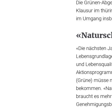
Die Grünen-Abge
Klausur im thüri
im Umgang insbe
«Natursc
«Die nächsten Ja
Lebensgrundlage
und Lebensquali
Aktionsprogramm
(Grüne) müsse n
bekommen. «Nat
braucht es mehr
Genehmigungsbe