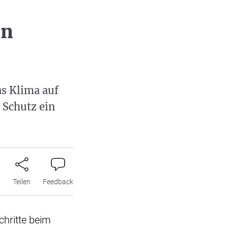
en
as Klima auf
 Schutz ein
n
Teilen
Feedback
hritte beim