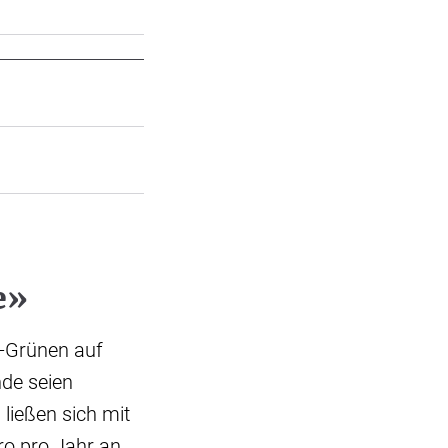
e»
-Grünen auf
nde seien
ließen sich mit
o pro Jahr an