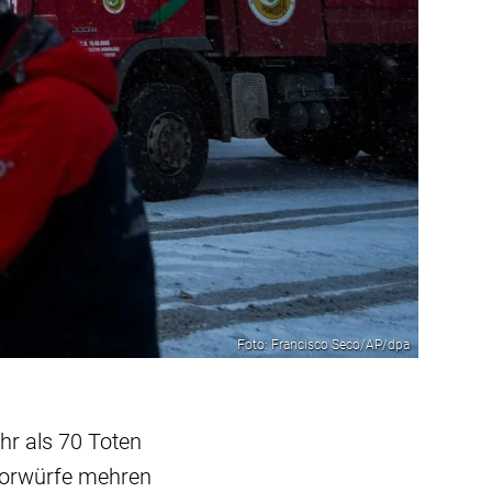
Foto: Francisco Seco/AP/dpa
hr als 70 Toten
 Vorwürfe mehren