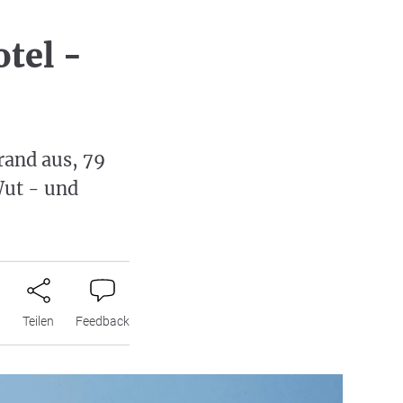
tel -
rand aus, 79
Wut - und
n
Teilen
Feedback