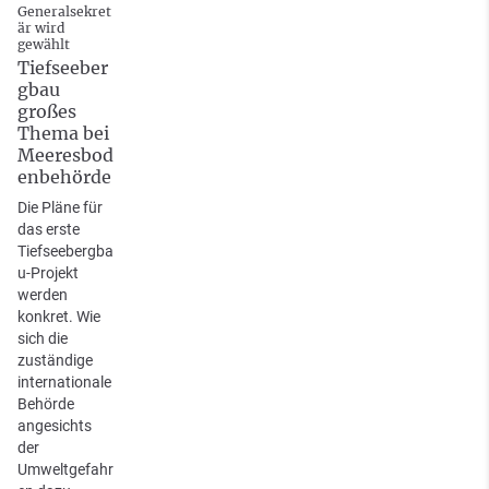
Generalsekret
är wird
gewählt
Tiefseeber
gbau
großes
Thema bei
Meeresbod
enbehörde
Die Pläne für
das erste
Tiefseebergba
u-Projekt
werden
konkret. Wie
sich die
zuständige
internationale
Behörde
angesichts
der
Umweltgefahr