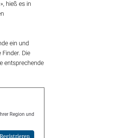
», hieß es in
en
nde ein und
 Finder. Die
ine entsprechende
Ihrer Region und
Registrieren