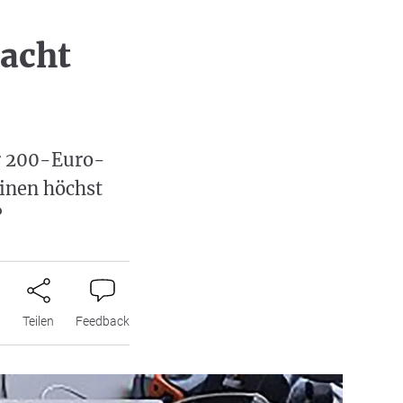
macht
r 200-Euro-
einen höchst
?
n
Teilen
Feedback