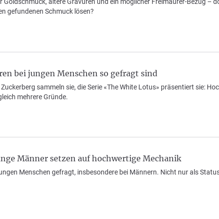
er Goldschmuck, ältere Gravuren und ein möglicher Freimaurer-Bezug – do
ken gefundenen Schmuck lösen?
n bei jungen Menschen so gefragt sind
Zuckerberg sammeln sie, die Serie «The White Lotus» präsentiert sie: Ho
gleich mehrere Gründe.
nge Männer setzen auf hochwertige Mechanik
jungen Menschen gefragt, insbesondere bei Männern. Nicht nur als Stat