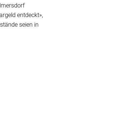
ilmersdorf
rgeld entdeckt»,
nstände seien in