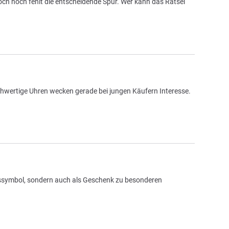
ch noch fehlt die entscheidende Spur. Wer kann das Rätsel
chwertige Uhren wecken gerade bei jungen Käufern Interesse.
ussymbol, sondern auch als Geschenk zu besonderen