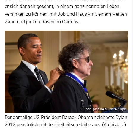
er sich danach gesehnt, in einem ganz normalen Leben
versinken zu können, mit Job und Haus «mit einem weißen
Zaun und pinken Rosen im Garten».
Foto: picture alliance / dpa
Der damalige US-Präsident Barack Obama zeichnete Dylan
2012 persönlich mit der Freiheitsmedaille aus. (Archivbild)