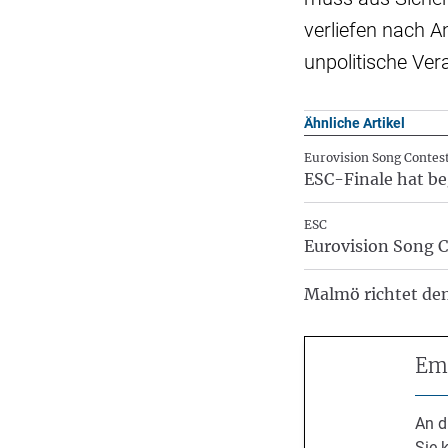
verliefen nach A
unpolitische Vera
Ähnliche Artikel
Eurovision Song Contes
ESC-Finale hat beg
ESC
Eurovision Song C
Malmö richtet den
Emp
An d
Sie 