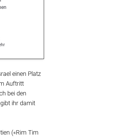
nen
.
t
ehr
rael einen Platz
 Auftritt
uch bei den
ibt ihr damit
tien («Rim Tim