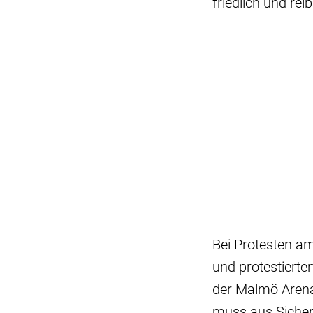
friedlich und rei
Bei Protesten a
und protestierte
der Malmö Arena
muss aus Sicherh