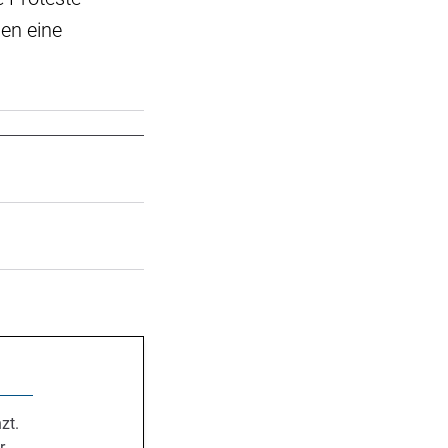
ßen eine
zt.
r