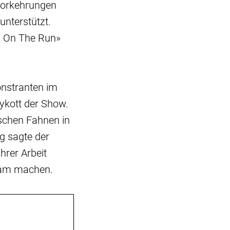
tsvorkehrungen
nterstützt.
s On The Run»
onstranten im
ykott der Show.
ischen Fahnen in
g sagte der
hrer Arbeit
ksam machen.