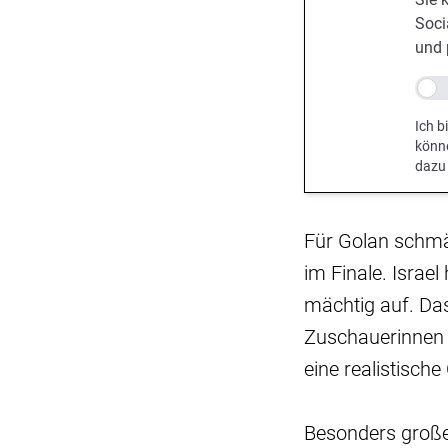
Soci
und 
Ich b
könn
dazu
Für Golan schmäl
im Finale. Israe
mächtig auf. Das 
Zuschauerinnen 
eine realistisch
Besonders große