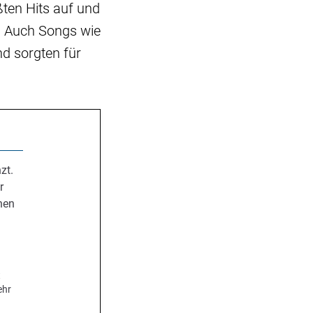
ßten Hits auf und
. Auch Songs wie
nd sorgten für
zt.
r
nen
.
t
ehr