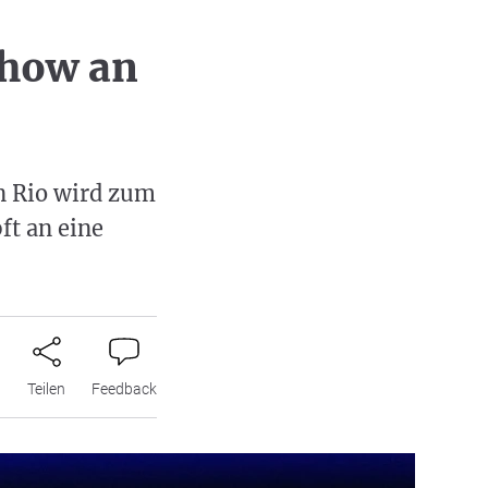
Show an
in Rio wird zum
ft an eine
n
Teilen
Feedback