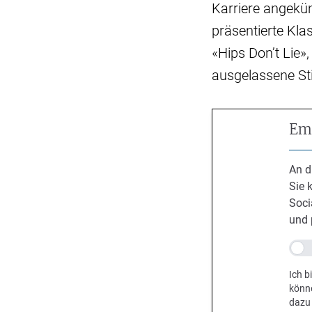
Karriere angekün
präsentierte Kl
«Hips Don’t Lie»
ausgelassene St
Emp
An d
Sie 
Soci
und 
Ich b
könn
dazu