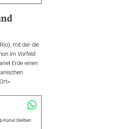
und
io), mit der die
chon im Vorfeld
lanet Erde einen
lianischen
Ort».
p-Kanal bleiben