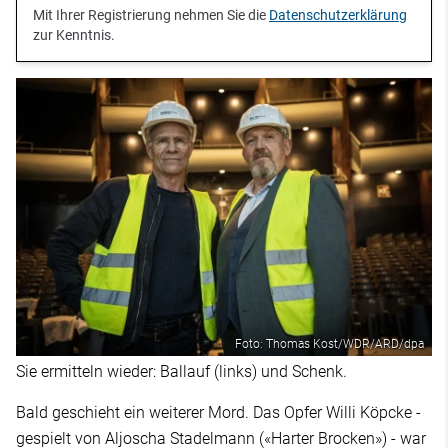
Mit Ihrer Registrierung nehmen Sie die
Datenschutzerklärung
zur Kenntnis.
Foto: Thomas Kost/WDR/ARD/dpa
Sie ermitteln wieder: Ballauf (links) und Schenk.
Bald geschieht ein weiterer Mord. Das Opfer Willi Köpcke -
gespielt von Aljoscha Stadelmann («Harter Brocken») - war