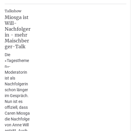
Talkshow
Miosga ist
Will-
Nachfolger
in - mehr
Maischber
ger-Talk
Die
«Tagestheme
n»-
Moderatorin
ist als
Nachfolgerin
schon länger
im Gespräch.
Nun ist es
offiziell, dass
Caren Miosga
die Nachfolge
von Anne Will
antritt. Auch