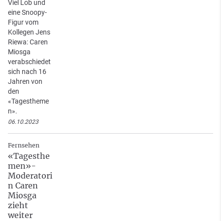
Viel Lob und
eine Snoopy-
Figur vom
Kollegen Jens
Riewa: Caren
Miosga
verabschiedet
sich nach 16
Jahren von
den
«Tagestheme
n».
06.10.2023
Fernsehen
«Tagesthe
men»-
Moderatori
n Caren
Miosga
zieht
weiter