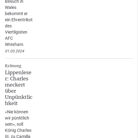
Besuch in
Wales
bekommt er
ein Ehrentrikot
des
Viertligisten
AFC
Wrexham.
01.03.2024
Krönung
Lippenlese
r: Charles
meckert
über
Unpünktlic
hkeit
«Nie können
wir pünktlich
sein», soll
König Charles
III. zu Camilla