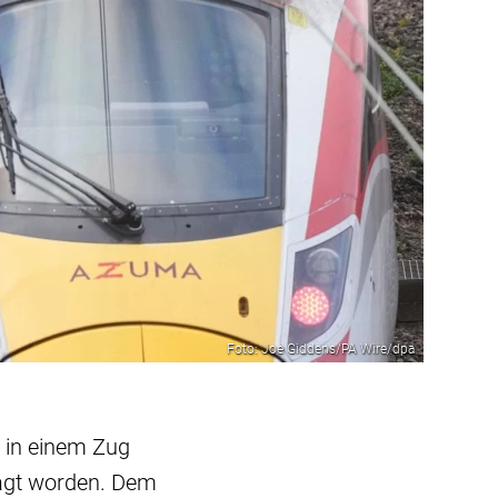
Foto: Joe Giddens/PA Wire/dpa
 in einem Zug
lagt worden. Dem