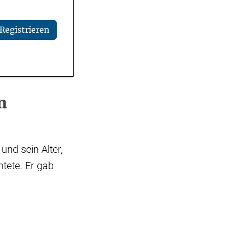
Registrieren
n
nd sein Alter,
htete. Er gab