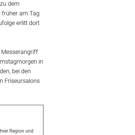
g zu dem
e früher am Tag
olge erlitt dort
n Messerangriff
Samstagmorgen in
den, bei den
n Friseursalons
Ihrer Region und