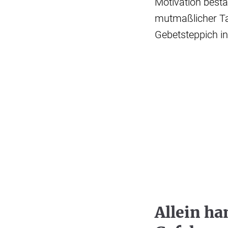
Motivation best
mutmaßlicher Tat
Gebetsteppich i
Allein ha