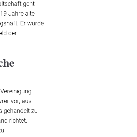
ltschaft geht
19 Jahre alte
ngshaft. Er wurde
ld der
che
n Vereinigung
yrer vor, aus
s gehandelt zu
nd richtet.
zu