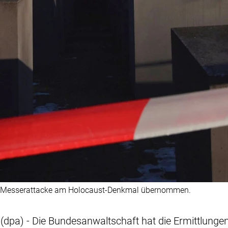
ner Messerattacke am Holocaust-Denkmal übernommen.
 (dpa) - Die Bundesanwaltschaft hat die Ermittlunge