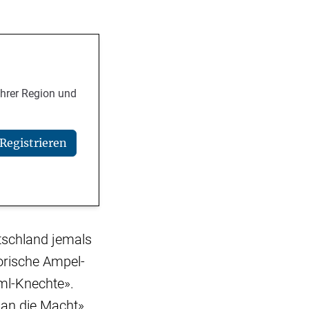
Ihrer Region und
Registrieren
utschland jemals
orische Ampel-
ml-Knechte».
 an die Macht»,