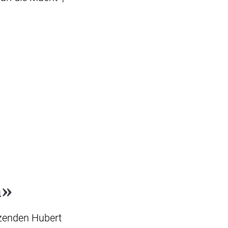
n»
tzenden Hubert