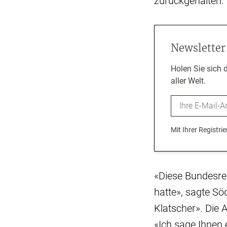
zurückgehalten.
Newsletter
Holen Sie sich 
aller Welt.
Email
Mit Ihrer Registr
«Diese Bundesreg
hatte», sagte S
Klatscher». Die 
«Ich sage Ihnen 