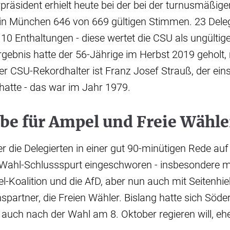
präsident erhielt heute bei der bei der turnusmäßi
in München 646 von 669 gültigen Stimmen. 23 Delegi
 10 Enthaltungen - diese wertet die CSU als ungülti
rgebnis hatte der 56-Jährige im Herbst 2019 geholt, 
er CSU-Rekordhalter ist Franz Josef Strauß, der eins
 hatte - das war im Jahr 1979.
be für Ampel und Freie Wähle
r die Delegierten in einer gut 90-minütigen Rede auf
Wahl-Schlussspurt eingeschworen - insbesondere mi
el-Koalition und die AfD, aber nun auch mit Seitenhi
nspartner, die Freien Wähler. Bislang hatte sich Söd
er auch nach der Wahl am 8. Oktober regieren will, eh