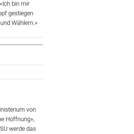
«Ich bin mir
opf gestiegen
 und Wählern.»
nisterium von
ine Hoffnung»,
 CSU werde das