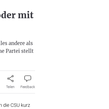
öder mit
les andere als
e Partei stellt
n
Teilen
Feedback
h die CSU kurz