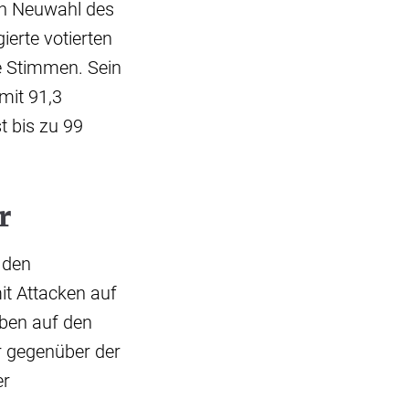
gen Neuwahl des
erte votierten
ge Stimmen. Sein
mit 91,3
t bis zu 99
r
 den
t Attacken auf
eben auf den
er gegenüber der
er