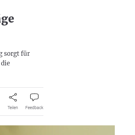
äge
g sorgt für
 die
n
Teilen
Feedback