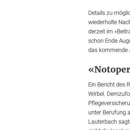
Details zu mögli
wiederholte Nach
derzeit im «Beitr
schon Ende Augu
das kommende J
«Notoper
Ein Bericht des 
Wirbel. Demzufol
Pflegeversicheru
unter Berufung a
Lauterbach sagte