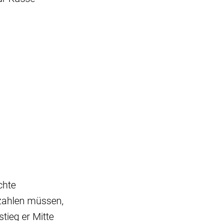
chte
 zahlen müssen,
tieg er Mitte