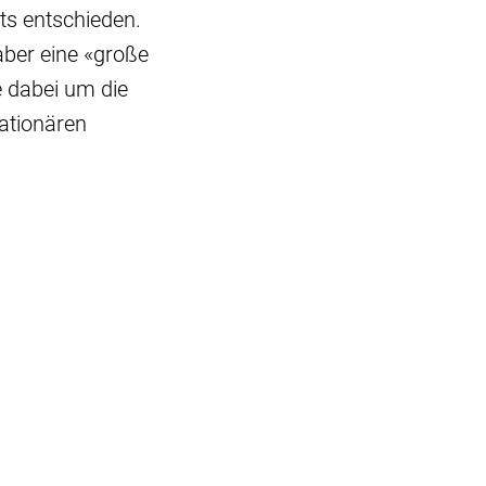
ts entschieden.
aber eine «große
e dabei um die
tationären