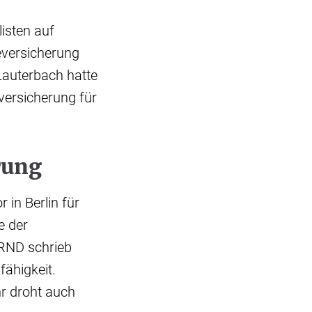
isten auf
geversicherung
 Lauterbach hatte
versicherung für
rung
in Berlin für
e der
 RND schrieb
fähigkeit.
hr droht auch