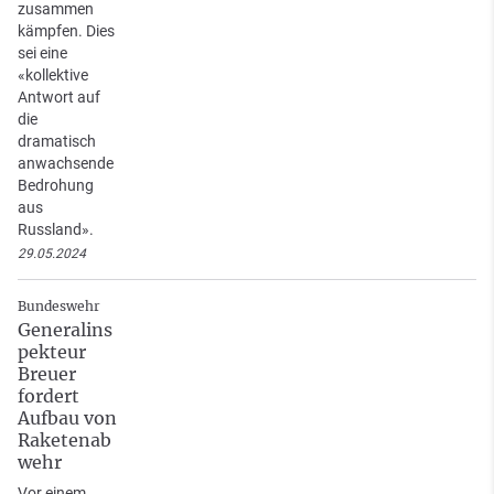
zusammen
kämpfen. Dies
sei eine
«kollektive
Antwort auf
die
dramatisch
anwachsende
Bedrohung
aus
Russland».
29.05.2024
Bundeswehr
Generalins
pekteur
Breuer
fordert
Aufbau von
Raketenab
wehr
Vor einem