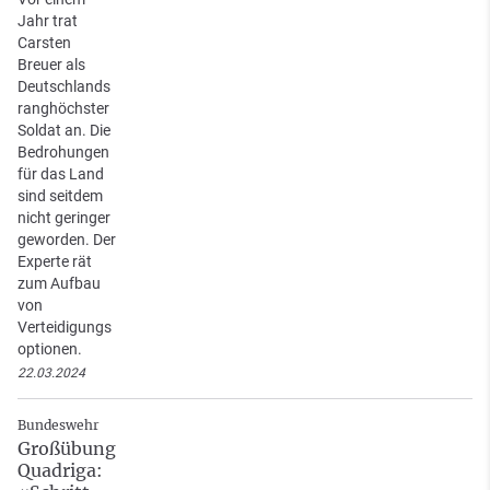
Jahr trat
Carsten
Breuer als
Deutschlands
ranghöchster
Soldat an. Die
Bedrohungen
für das Land
sind seitdem
nicht geringer
geworden. Der
Experte rät
zum Aufbau
von
Verteidigungs
optionen.
22.03.2024
Bundeswehr
Großübung
Quadriga: