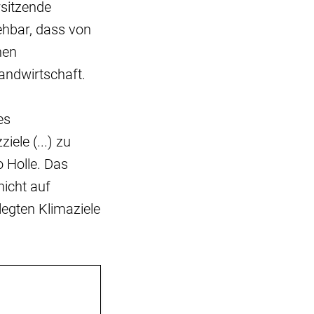
rsitzende
sehbar, dass von
nen
andwirtschaft.
es
ele (...) zu
 Holle. Das
icht auf
egten Klimaziele