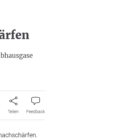
ärfen
ibhausgase
n
Teilen
Feedback
nachschärfen.