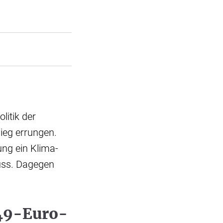
litik der
ieg errungen.
ung ein Klima-
uss. Dagegen
49-Euro-