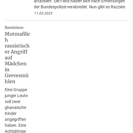
attackiert. Die Fans haben sich nach Ermittlungen
der Bundespolizei verabredet. Nun gibt es Razzien.
11.03.2025
Rassismus
Mutmaßlic
h
rassistisch
er Angriff
auf
Mädchen
in
Grevesmü
hlen
Eine Gruppe
junger Leute
soll zwei
ghanaische
Kinder
angegriffen
haben. Eine
Achtjährige