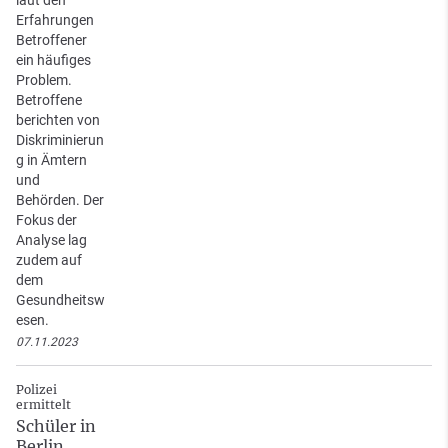
laut den
Erfahrungen
Betroffener
ein häufiges
Problem.
Betroffene
berichten von
Diskriminierun
g in Ämtern
und
Behörden. Der
Fokus der
Analyse lag
zudem auf
dem
Gesundheitsw
esen.
07.11.2023
Polizei
ermittelt
Schüler in
Berlin