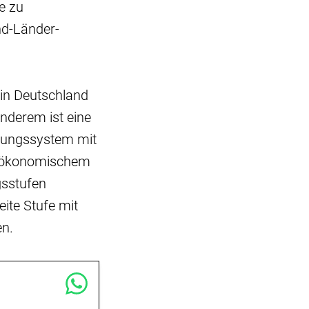
e zu
nd-Länder-
 in Deutschland
anderem ist eine
gütungssystem mit
n ökonomischem
gsstufen
ite Stufe mit
en.