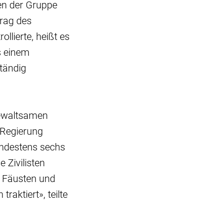
ien der Gruppe
rag des
llierte, heißt es
s einem
ständig
gewaltsamen
 Regierung
indestens sechs
Zivilisten
t Fäusten und
aktiert», teilte