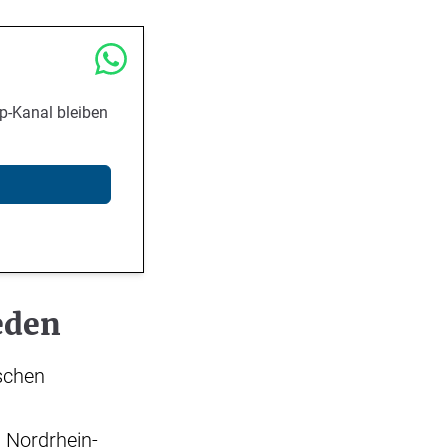
p-Kanal bleiben
eden
schen
d Nordrhein-