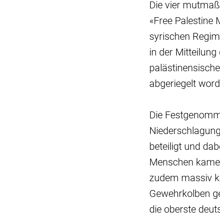
Die vier mutmaßl
«Free Palestine
syrischen Regime
in der Mitteilun
palästinensische
abgeriegelt word
Die Festgenomme
Niederschlagung 
beteiligt und d
Menschen kamen 
zudem massiv kö
Gewehrkolben geg
die oberste deut