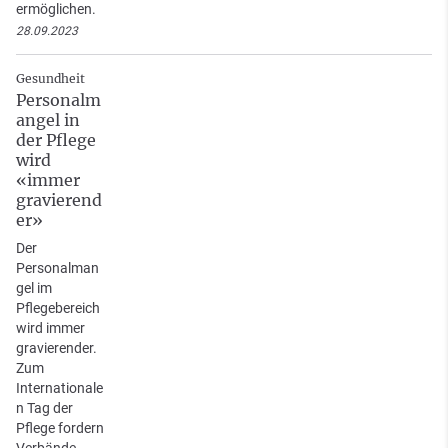
ermöglichen.
28.09.2023
Gesundheit
Personalm
angel in
der Pflege
wird
«immer
gravierend
er»
Der
Personalman
gel im
Pflegebereich
wird immer
gravierender.
Zum
Internationale
n Tag der
Pflege fordern
Verbände