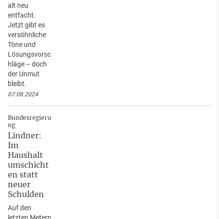
alt neu
entfacht.
Jetzt gibt es
versöhnliche
Töne und
Lösungsvorsc
hläge – doch
der Unmut
bleibt.
07.08.2024
Bundesregieru
ng
Lindner:
Im
Haushalt
umschicht
en statt
neuer
Schulden
Auf den
letzten Metern