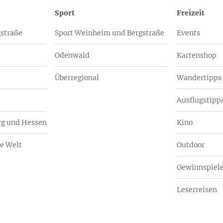
Sport
Freizeit
straße
Sport Weinheim und Bergstraße
Events
Odenwald
Kartenshop
Überregional
Wandertipps
Ausflugstipps
g und Hessen
Kino
e Welt
Outdoor
Gewinnspiel
Leserreisen