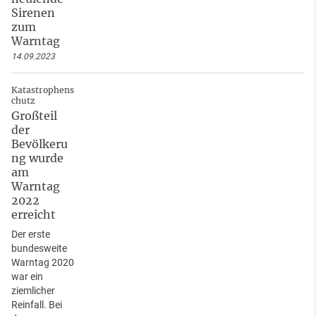
Sirenen
zum
Warntag
14.09.2023
Katastrophens
chutz
Großteil
der
Bevölkeru
ng wurde
am
Warntag
2022
erreicht
Der erste
bundesweite
Warntag 2020
war ein
ziemlicher
Reinfall. Bei