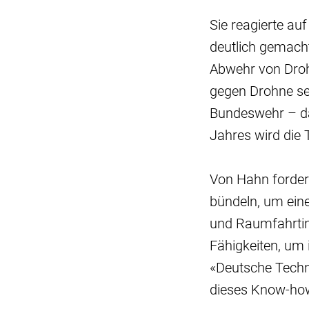
Sie reagierte au
deutlich gemacht
Abwehr von Droh
gegen Drohne set
Bundeswehr – da
Jahres wird die 
Von Hahn fordert
bündeln, um eine
und Raumfahrtin
Fähigkeiten, um i
«Deutsche Technik
dieses Know-how