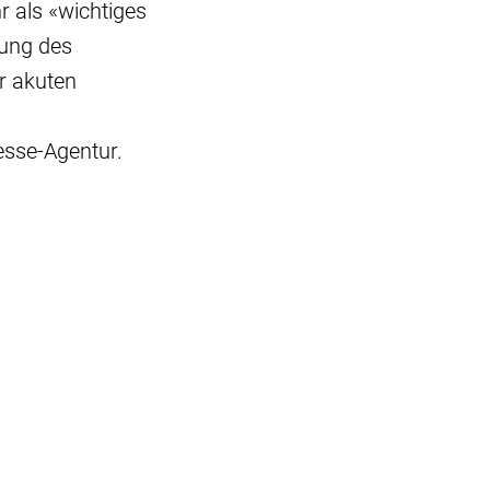
 als «wichtiges
zung des
r akuten
esse-Agentur.