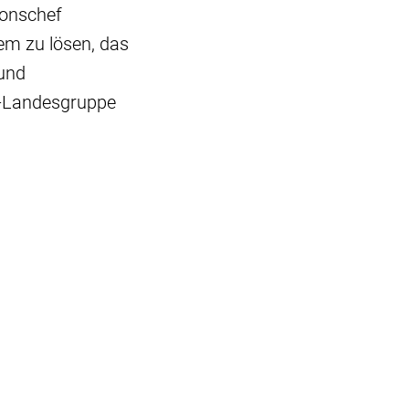
ionschef
lem zu lösen, das
 und
U-Landesgruppe