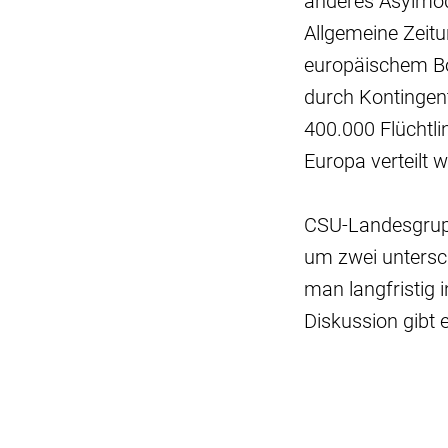
anderes Asylmode
Allgemeine Zeitu
europäischem Bo
durch Kontingent
400.000 Flüchtli
Europa verteilt 
CSU-Landesgrupp
um zwei untersch
man langfristig
Diskussion gibt 