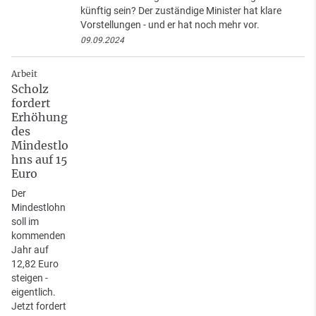
künftig sein? Der zuständige Minister hat klare
Vorstellungen - und er hat noch mehr vor.
09.09.2024
Arbeit
Scholz
fordert
Erhöhung
des
Mindestlo
hns auf 15
Euro
Der
Mindestlohn
soll im
kommenden
Jahr auf
12,82 Euro
steigen -
eigentlich.
Jetzt fordert