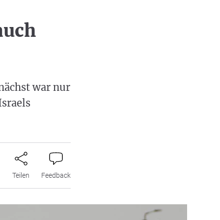
auch
unächst war nur
Israels
n
Teilen
Feedback