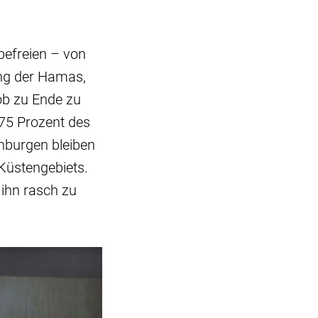
 befreien – von
ung der Hamas,
Job zu Ende zu
75 Prozent des
chburgen bleiben
 Küstengebiets.
 ihn rasch zu