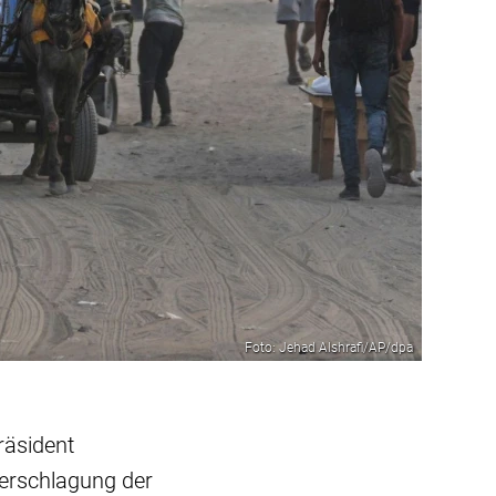
Foto: Jehad Alshrafi/AP/dpa
räsident
erschlagung der