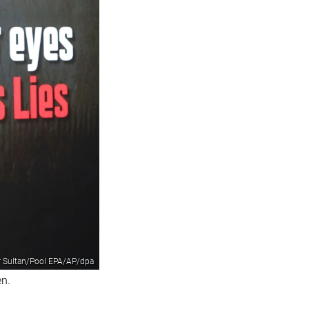
r Sultan/Pool EPA/AP/dpa
en.