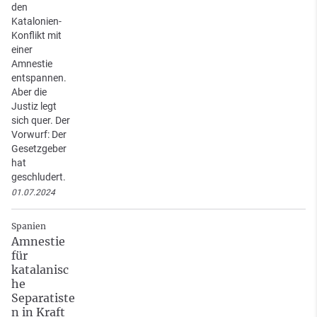
den
Katalonien-
Konflikt mit
einer
Amnestie
entspannen.
Aber die
Justiz legt
sich quer. Der
Vorwurf: Der
Gesetzgeber
hat
geschludert.
01.07.2024
Spanien
Amnestie
für
katalanisc
he
Separatiste
n in Kraft