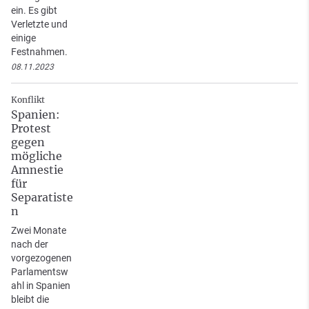
ein. Es gibt
Verletzte und
einige
Festnahmen.
08.11.2023
Konflikt
Spanien:
Protest
gegen
mögliche
Amnestie
für
Separatiste
n
Zwei Monate
nach der
vorgezogenen
Parlamentsw
ahl in Spanien
bleibt die