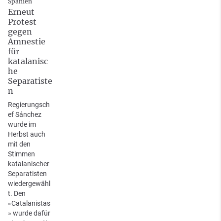
Spanien
Erneut
Protest
gegen
Amnestie
für
katalanisc
he
Separatiste
n
Regierungsch
ef Sánchez
wurde im
Herbst auch
mit den
Stimmen
katalanischer
Separatisten
wiedergewähl
t. Den
«Catalanistas
» wurde dafür