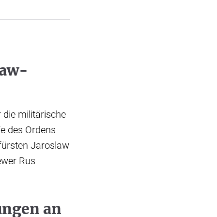
law-
die militärische
ufe des Ordens
fürsten Jaroslaw
iewer Rus
ungen an