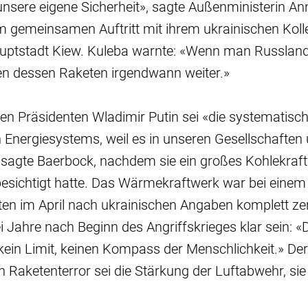
unsere eigene Sicherheit», sagte Außenministerin A
em gemeinsamen Auftritt mit ihrem ukrainischen Kol
auptstadt Kiew. Kuleba warnte: «Wenn man Russland 
egen dessen Raketen irgendwann weiter.»
hen Präsidenten Wladimir Putin sei «die systematisc
 Energiesystems, weil es in unseren Gesellschaften
 sagte Baerbock, nachdem sie ein großes Kohlekraft
esichtigt hatte. Das Wärmekraftwerk war bei einem
ten im April nach ukrainischen Angaben komplett ze
 Jahre nach Beginn des Angriffskrieges klar sein: «
kein Limit, keinen Kompass der Menschlichkeit.» De
 Raketenterror sei die Stärkung der Luftabwehr, si