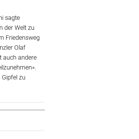
ni sagte
n der Welt zu
m Friedensweg
nzler Olaf
t auch andere
teilzunehmen».
Gipfel zu