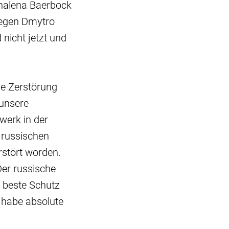
nnalena Baerbock
legen Dmytro
nicht jetzt und
he Zerstörung
 unsere
werk in der
 russischen
rstört worden.
Der russische
r beste Schutz
e habe absolute