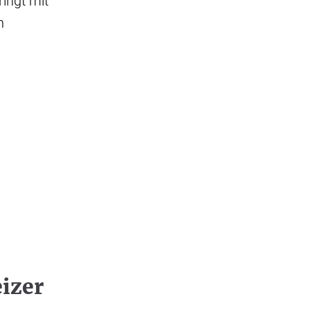
ringt mit
n
izer