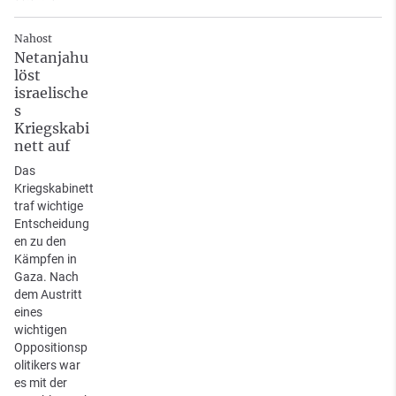
Nahost
Netanjahu
löst
israelische
s
Kriegskabi
nett auf
Das
Kriegskabinett
traf wichtige
Entscheidung
en zu den
Kämpfen in
Gaza. Nach
dem Austritt
eines
wichtigen
Oppositionsp
olitikers war
es mit der