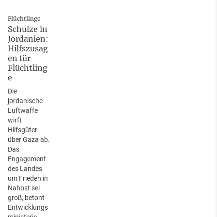
Flüchtlinge
Schulze in
Jordanien:
Hilfszusag
en für
Flüchtling
e
Die
jordanische
Luftwaffe
wirft
Hilfsgüter
über Gaza ab.
Das
Engagement
des Landes
um Frieden in
Nahost sei
groß, betont
Entwicklungs