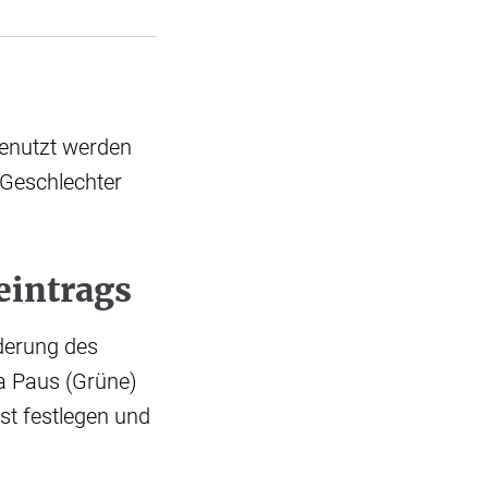
genutzt werden
e Geschlechter
eintrags
nderung des
sa Paus (Grüne)
st festlegen und