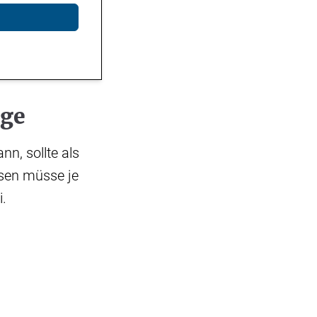
nge
n, sollte als
ssen müsse je
i.