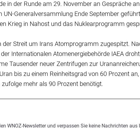
de in der Runde am 29. November an Gespräche an
en UN-Generalversammlung Ende September geführ
 den Krieg in Nahost und das Nuklearprogramm ges
ch der Streit um Irans Atomprogramm zugespitzt. Na
k der Internationalen Atomenergiebehörde IAEA droh
hme Tausender neuer Zentrifugen zur Urananreicheru
n Uran bis zu einem Reinheitsgrad von 60 Prozent an
 zufolge mehr als 90 Prozent benötigt.
den WNOZ-Newsletter und verpassen Sie keine Nachrichten aus 