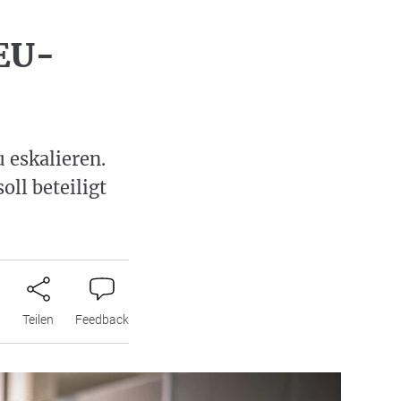
 EU-
 eskalieren.
ll beteiligt
n
Teilen
Feedback