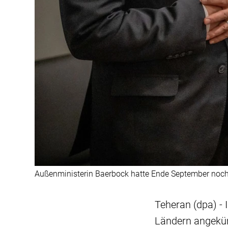
Außenministerin Baerbock hatte Ende September noch 
Teheran (dpa) -
Ländern angekün