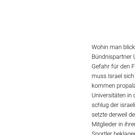
Wohin man blickt
Bündnispartner U
Gefahr für den F
muss Israel sic
kommen propaläst
Universitäten i
schlug der israe
setzte derweil 
Mitglieder in ih
Sportler beklage