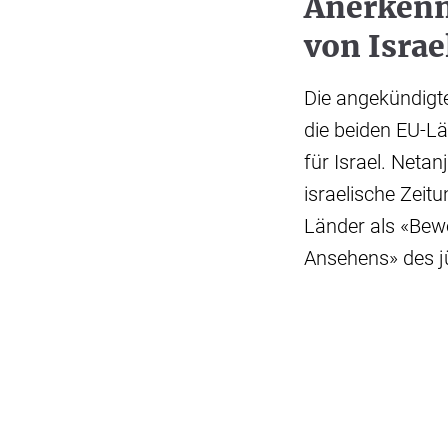
Anerkenn
von Isra
Die angekündigt
die beiden EU-Lä
für Israel. Netan
israelische Zeit
Länder als «Bewe
Ansehens» des jü