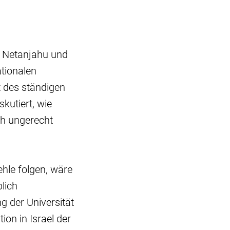
n Netanjahu und
ationalen
kt des ständigen
skutiert, wie
ch ungerecht
ehle folgen, wäre
lich
g der Universität
ion in Israel der