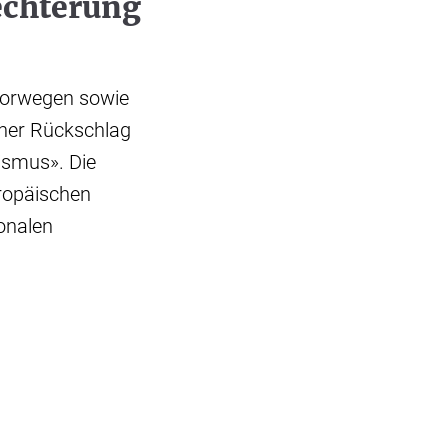
echterung
Norwegen sowie
scher Rückschlag
rismus». Die
uropäischen
ionalen