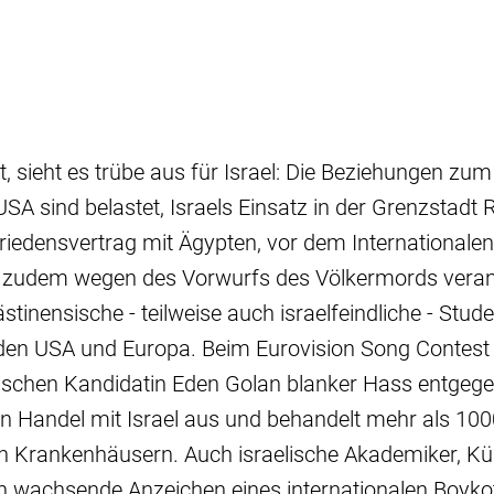
, sieht es trübe aus für Israel: Die Beziehungen zum
SA sind belastet, Israels Einsatz in der Grenzstadt R
riedensvertrag mit Ägypten, vor dem Internationalen
h zudem wegen des Vorwurfs des Völkermords vera
inensische - teilweise auch israelfeindliche - Stud
n den USA und Europa. Beim Eurovision Song Contest
lischen Kandidatin Eden Golan blanker Hass entgegen
den Handel mit Israel aus und behandelt mehr als 1
ren Krankenhäusern. Auch israelische Akademiker, Kü
n wachsende Anzeichen eines internationalen Boykot