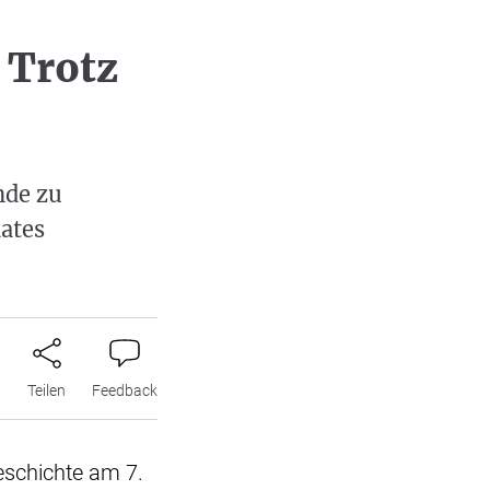
n Trotz
nde zu
aates
n
Teilen
Feedback
eschichte am 7.