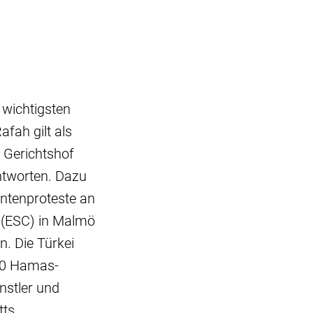
 wichtigsten
afah gilt als
 Gerichtshof
ntworten. Dazu
entenproteste an
 (ESC) in Malmö
. Die Türkei
000 Hamas-
nstler und
ts.