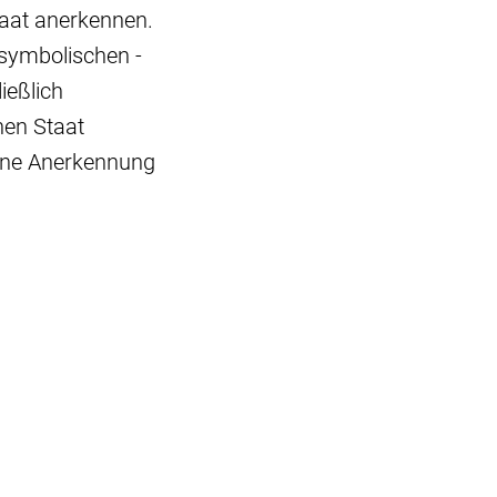
taat anerkennen.
 symbolischen -
ießlich
nen Staat
eine Anerkennung