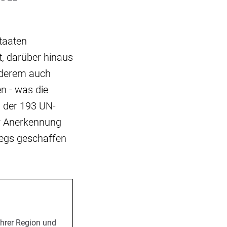
taaten
, darüber hinaus
nderem auch
n - was die
0 der 193 UN-
er Anerkennung
iegs geschaffen
Ihrer Region und