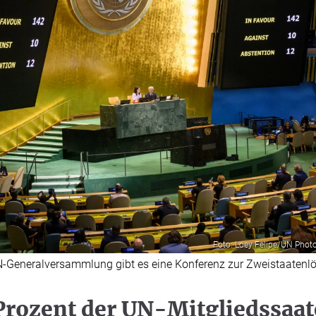
Foto: Loey Felipe/UN Phot
N-Generalversammlung gibt es eine Konferenz zur Zweistaatenlös
Prozent der UN-Mitgliedssaa