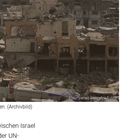
Foto: Jehad Alshrafi/AP/dpa
n. (Archivbild)
ischen Israel
der UN-