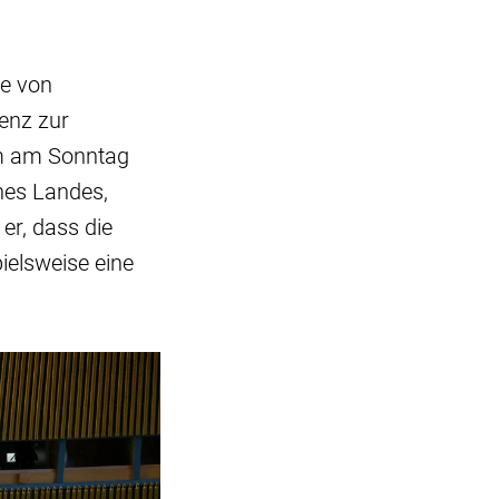
ne von
enz zur
em am Sonntag
nes Landes,
er, dass die
ielsweise eine