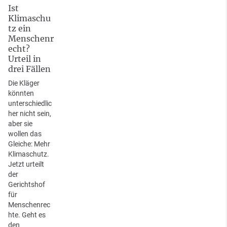
Ist
Klimaschu
tz ein
Menschenr
echt?
Urteil in
drei Fällen
Die Kläger
könnten
unterschiedlic
her nicht sein,
aber sie
wollen das
Gleiche: Mehr
Klimaschutz.
Jetzt urteilt
der
Gerichtshof
für
Menschenrec
hte. Geht es
den