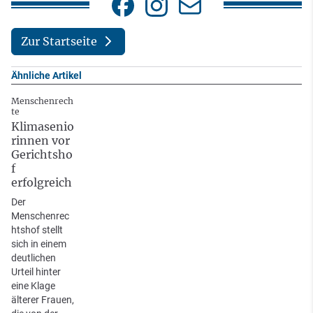
Zur Startseite
Ähnliche Artikel
Menschenrech
te
Klimasenio
rinnen vor
Gerichtsho
f
erfolgreich
Der
Menschenrec
htshof stellt
sich in einem
deutlichen
Urteil hinter
eine Klage
älterer Frauen,