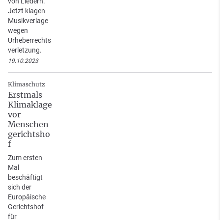
von Liedern.
Jetzt klagen
Musikverlage
wegen
Urheberrechts
verletzung.
19.10.2023
Klimaschutz
Erstmals
Klimaklage
vor
Menschen
gerichtsho
f
Zum ersten
Mal
beschäftigt
sich der
Europäische
Gerichtshof
für