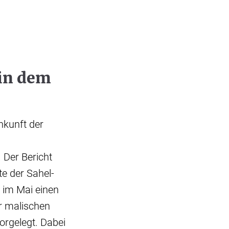
in dem
nkunft der
 Der Bericht
e der Sahel-
n im Mai einen
r malischen
rgelegt. Dabei