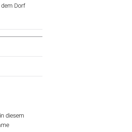
n dem Dorf
in diesem
same