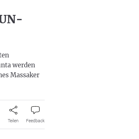
 UN-
ten
junta werden
hes Massaker
n
Teilen
Feedback