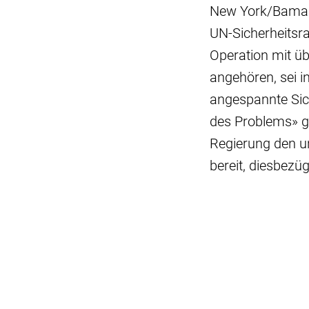
New York/Bamako
UN-Sicherheitsr
Operation mit ü
angehören, sei i
angespannte Sich
des Problems» g
Regierung den u
bereit, diesbez