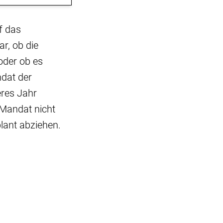
f das
r, ob die
 oder ob es
ndat der
eres Jahr
 Mandat nicht
lant abziehen.