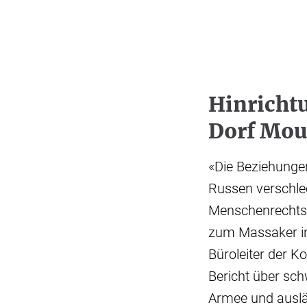
Hinricht
Dorf Mou
«Die Beziehunge
Russen verschlec
Menschenrechtsv
zum Massaker in 
Büroleiter der K
Bericht über sc
Armee und auslä