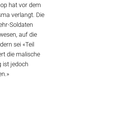
iop hat vor dem
ma verlangt. Die
ehr-Soldaten
wesen, auf die
ern sei «Teil
rt die malische
ist jedoch
en.»