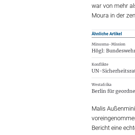
war von mehr al
Moura in der zen
Ähnliche Artikel
Minusma-Mission
Högl: Bundeswehr 
Konflikte
UN-Sicherheitsra
Westafrika
Berlin für geordn
Malis Außenminis
voreingenommene
Bericht eine ech