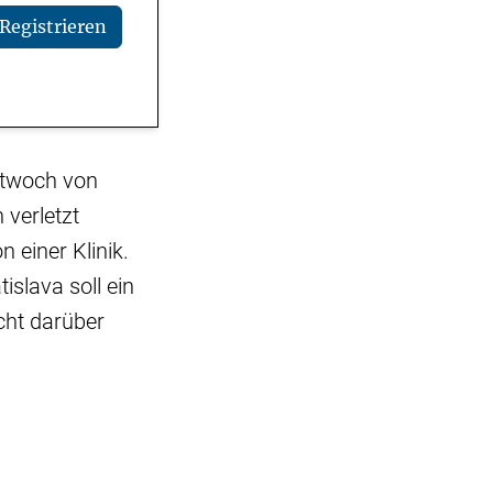
Registrieren
ttwoch von
verletzt
 einer Klinik.
islava soll ein
cht darüber