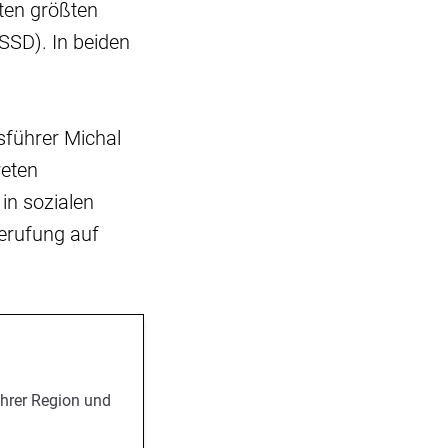
ten größten
SSD). In beiden
sführer Michal
reten
in sozialen
erufung auf
Ihrer Region und