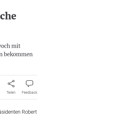
che
woch mit
gen bekommen
n
Teilen
Feedback
räsidenten Robert