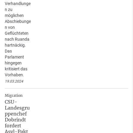
Verhandlunge
n zu
möglichen
Abschiebunge
n von
Geflüchteten
nach Ruanda
hartnäckig.
Das
Parlament
hingegen
kritisiert das
Vorhaben.
19.03.2024
Migration
CSU-
Landesgru
ppenchef
Dobrindt
fordert
Asyl-Pakt