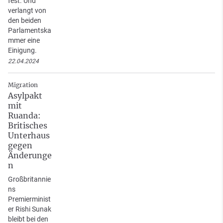
fest. Und
verlangt von
den beiden
Parlamentska
mmer eine
Einigung.
22.04.2024
Migration
Asylpakt
mit
Ruanda:
Britisches
Unterhaus
gegen
Änderunge
n
Großbritannie
ns
Premierminist
er Rishi Sunak
bleibt bei den