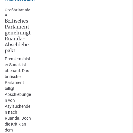
Großbritannie
n
Britisches
Parlament
genehmigt
Ruanda-
Abschiebe
pakt
Premierminist
er Sunak ist
obenauf: Das
britische
Parlament
billigt
Abschiebunge
n von
Asylsuchende
n nach
Ruanda. Doch
die Kritik an
dem