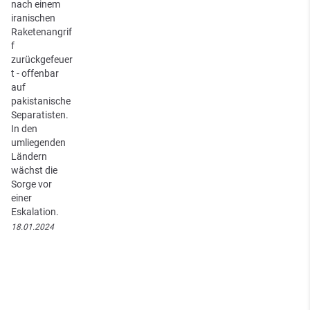
nach einem
iranischen
Raketenangrif
f
zurückgefeuer
t - offenbar
auf
pakistanische
Separatisten.
In den
umliegenden
Ländern
wächst die
Sorge vor
einer
Eskalation.
18.01.2024