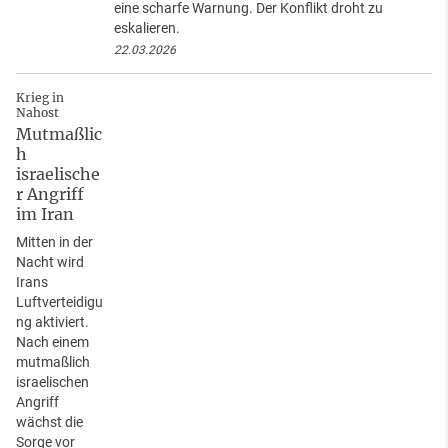
eine scharfe Warnung. Der Konflikt droht zu
eskalieren.
22.03.2026
Krieg in
Nahost
Mutmaßlic
h
israelische
r Angriff
im Iran
Mitten in der
Nacht wird
Irans
Luftverteidigu
ng aktiviert.
Nach einem
mutmaßlich
israelischen
Angriff
wächst die
Sorge vor