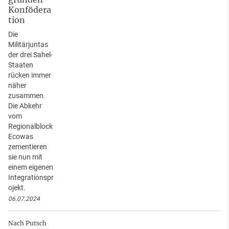
Konfödera
tion
Die
Militärjuntas
der drei Sahel-
Staaten
rücken immer
näher
zusammen.
Die Abkehr
vom
Regionalblock
Ecowas
zementieren
sie nun mit
einem eigenen
Integrationspr
ojekt.
06.07.2024
Nach Putsch