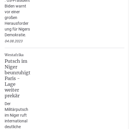
. US-Präsident
Biden warnt
vor einer
großen
Herausforder
ung für Nigers
Demokratie.
04.08.2023
Westafrika
Putsch im
Niger
beunruhigt
Paris -
Lage
weiter
prekär
Der
Militärputsch
im Niger ruft
international
deutliche