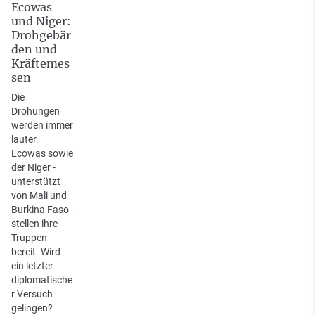
Ecowas
und Niger:
Drohgebär
den und
Kräftemes
sen
Die
Drohungen
werden immer
lauter.
Ecowas sowie
der Niger -
unterstützt
von Mali und
Burkina Faso -
stellen ihre
Truppen
bereit. Wird
ein letzter
diplomatische
r Versuch
gelingen?