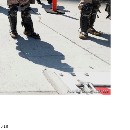
Foto: Jill Connelly/AP/dpa
 zur