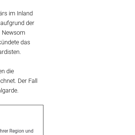
ärs im Inland
 aufgrund der
vin Newsom
rkündete das
ardisten.
n die
chnet. Der Fall
algarde.
Ihrer Region und