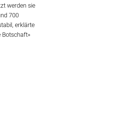
tzt werden sie
rund 700
abil, erklärte
e Botschaft»