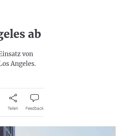
geles ab
Einsatz von
Los Angeles.
n
Teilen
Feedback