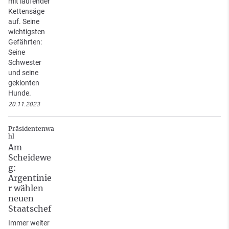
mit laufender
Kettensäge
auf. Seine
wichtigsten
Gefährten:
Seine
Schwester
und seine
geklonten
Hunde.
20.11.2023
Präsidentenwa
hl
Am
Scheidewe
g:
Argentinie
r wählen
neuen
Staatschef
Immer weiter