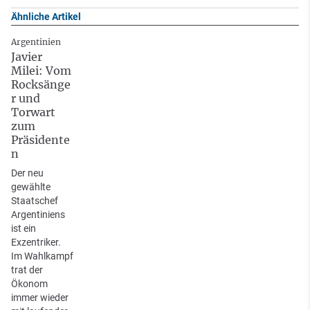
Ähnliche Artikel
Argentinien
Javier
Milei: Vom
Rocksänge
r und
Torwart
zum
Präsidente
n
Der neu
gewählte
Staatschef
Argentiniens
ist ein
Exzentriker.
Im Wahlkampf
trat der
Ökonom
immer wieder