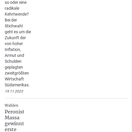
so oder eine
radikale
Kehrtwende?
Bei der
Stichwahl
geht es um die
Zukunft der
von hoher
Inflation,
Armut und
Schulden
geplagten
zweitgrößten
Wirtschaft
Südamerikas.
19.11.2023
Wahlen
Peronist
Massa
gewinnt
erste