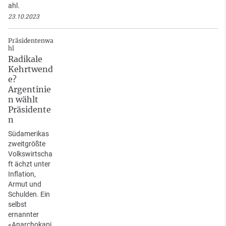
ahl.
23.10.2023
Präsidentenwa
hl
Radikale
Kehrtwend
e?
Argentinie
n wählt
Präsidente
n
Südamerikas
zweitgrößte
Volkswirtscha
ft ächzt unter
Inflation,
Armut und
Schulden. Ein
selbst
ernannter
«Anarchokapi