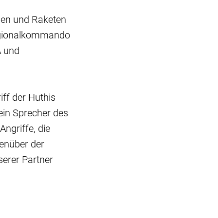
hnen und Raketen
Regionalkommando
A und
iff der Huthis
 ein Sprecher des
Angriffe, die
genüber der
serer Partner