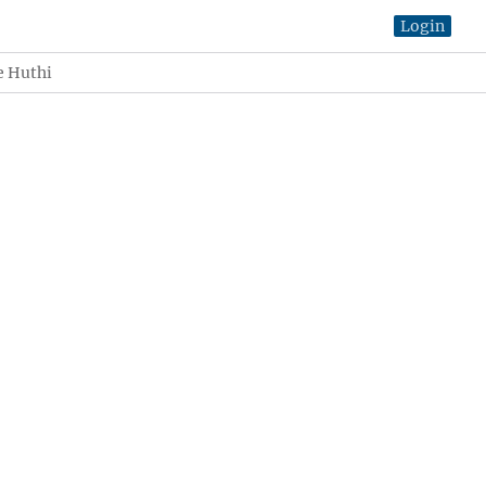
Login
e Huthi