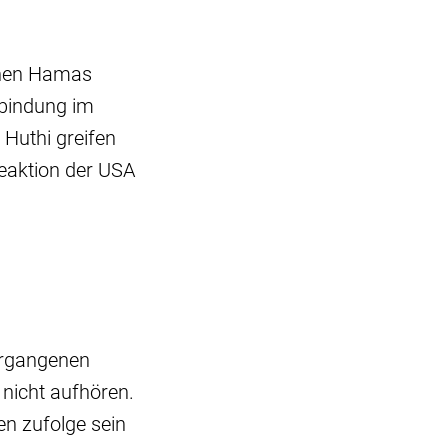
schen Hamas
rbindung im
Huthi greifen
Reaktion der USA
ergangenen
nicht aufhören.
n zufolge sein