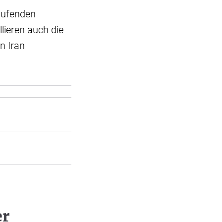
laufenden
lieren auch die
n Iran
er