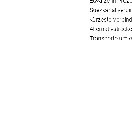
Etwa zehn Proze
Suezkanal verbin
kürzeste Verbin
Alternativstreck
Transporte um e