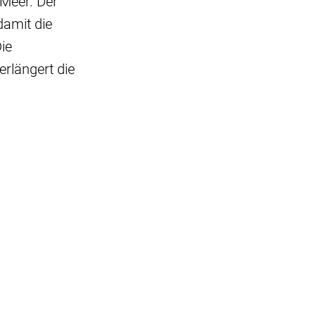
Meer. Der
damit die
ie
rlängert die