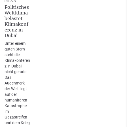
COP28
Politisches
Weltklima
belastet
Klimakonf
erenz in
Dubai
Unter einem
guten Stern
steht die
Klimakonferen
z in Dubai
nicht gerade.
Das
Augenmerk
der Welt liegt
auf der
humanitären
Katastrophe
im
Gazastreifen
und dem Krieg