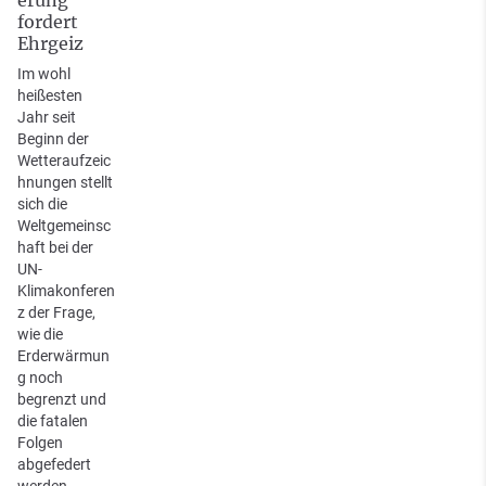
fordert
Ehrgeiz
Im wohl
heißesten
Jahr seit
Beginn der
Wetteraufzeic
hnungen stellt
sich die
Weltgemeinsc
haft bei der
UN-
Klimakonferen
z der Frage,
wie die
Erderwärmun
g noch
begrenzt und
die fatalen
Folgen
abgefedert
werden