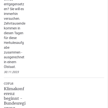
entgegensetz
en? Sie will es
immerhin
versuchen.
Zehntausende
kommen in
diesen Tagen
für diese
Herkulesaufg
abe
zusammen -
ausgerechnet
in einem
Ölstaat.
30.11.2023
COP28
Klimakonf
erenz
beginnt -
Bundesregi
erung