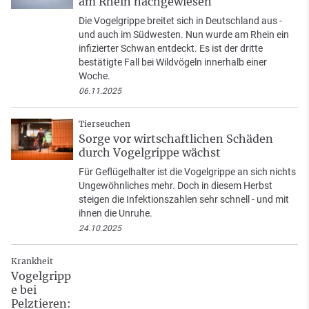
am Rhein nachgewiesen
Die Vogelgrippe breitet sich in Deutschland aus -
und auch im Südwesten. Nun wurde am Rhein ein
infizierter Schwan entdeckt. Es ist der dritte
bestätigte Fall bei Wildvögeln innerhalb einer
Woche.
06.11.2025
Tierseuchen
Sorge vor wirtschaftlichen Schäden
durch Vogelgrippe wächst
Für Geflügelhalter ist die Vogelgrippe an sich nichts
Ungewöhnliches mehr. Doch in diesem Herbst
steigen die Infektionszahlen sehr schnell - und mit
ihnen die Unruhe.
24.10.2025
Krankheit
Vogelgripp
e bei
Pelztieren: