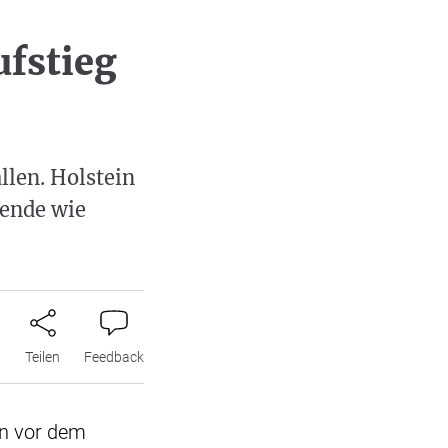
ufstieg
llen. Holstein
gende wie
n
Teilen
Feedback
on vor dem