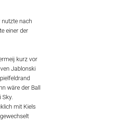
r nutzte nach
e einer der
ermeij kurz vor
Sven Jablonski
pielfeldrand
nn wäre der Ball
i Sky.
lich mit Kiels
gewechselt