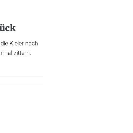
rück
die Kieler nach
nmal zittern.