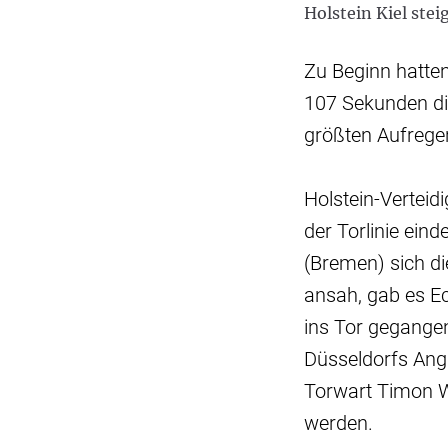
Holstein Kiel stei
Zu Beginn hatten
107 Sekunden die
größten Aufrege
Holstein-Verteidi
der Torlinie ein
(Bremen) sich d
ansah, gab es Ec
ins Tor gegangen
Düsseldorfs Angr
Torwart Timon 
werden.