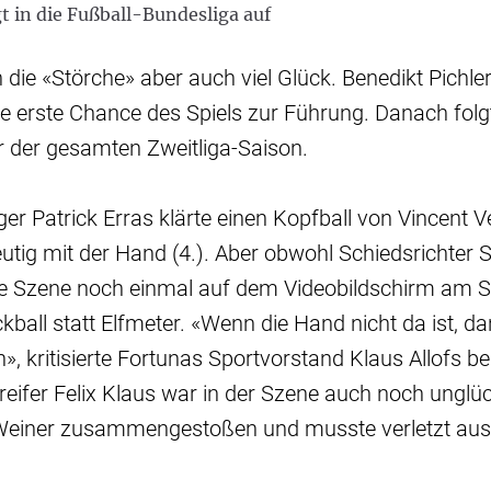
gt in die Fußball-Bundesliga auf
 die «Störche» aber auch viel Glück. Benedikt Pichle
 erste Chance des Spiels zur Führung. Danach folgt
r der gesamten Zweitliga-Saison.
ger Patrick Erras klärte einen Kopfball von Vincent V
deutig mit der Hand (4.). Aber obwohl Schiedsrichter 
ie Szene noch einmal auf dem Videobildschirm am S
kball statt Elfmeter. «Wenn die Hand nicht da ist, da
», kritisierte Fortunas Sportvorstand Klaus Allofs be
eifer Felix Klaus war in der Szene auch noch unglück
Weiner zusammengestoßen und musste verletzt aus