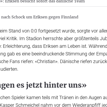
»: Eriksen besucht sofort das dänische Team
t nach Schock um Eriksen gegen Finnland
eim Stand von 0:0 fortgesetzt wurde, sorgte vor alle
el Kritik. Im Stadion herrschte aber größtenteils Jub
: Erleichterung, dass Eriksen am Leben ist. Währen
zung gab es eine beeindruckende Stimmung der Emp
ische Fans riefen: «Christian». Dänische riefen zurück:
udierten.
gen es jetzt hinter uns»
chen Spieler kamen teils mit Tränen in den Augen 
 Kasper Schmeichel nahm vor dem Wiederanpfiff jede