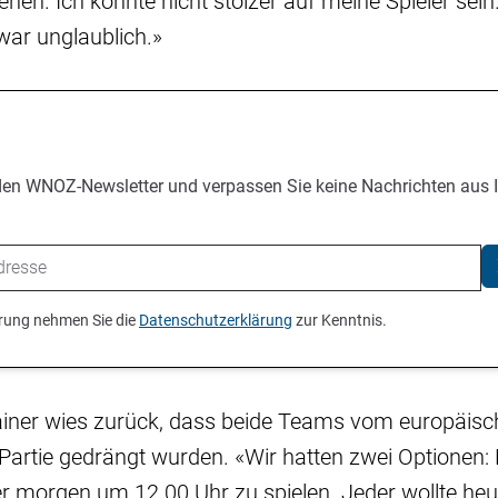
ehen. Ich könnte nicht stolzer auf meine Spieler sein
 war unglaublich.»
den WNOZ-Newsletter und verpassen Sie keine Nachrichten aus 
ierung nehmen Sie die
Datenschutzerklärung
zur Kenntnis.
ainer wies zurück, dass beide Teams vom europäis
Partie gedrängt wurden. «Wir hatten zwei Optionen: 
r morgen um 12.00 Uhr zu spielen. Jeder wollte heut