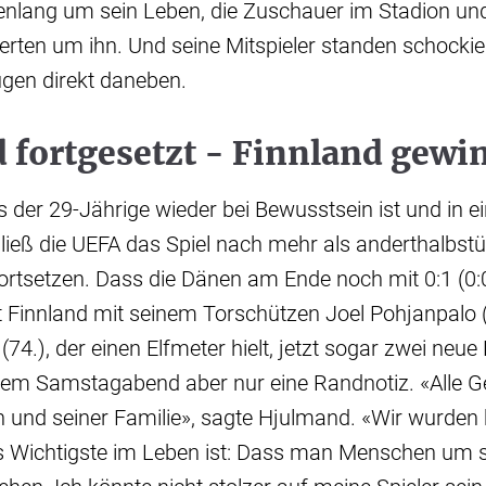
nlang um sein Leben, die Zuschauer im Stadion un
terten um ihn. Und seine Mitspieler standen schockie
ugen direkt daneben.
d fortgesetzt - Finnland gewi
ss der 29-Jährige wieder bei Bewusstsein ist und in 
ließ die UEFA das Spiel nach mehr als anderthalbst
rtsetzen. Dass die Dänen am Ende noch mit 0:1 (0:
 Finnland mit seinem Torschützen Joel Pohjanpalo (
74.), der einen Elfmeter hielt, jetzt sogar zwei neue
iesem Samstagabend aber nur eine Randnotiz. «Alle 
ian und seiner Familie», sagte Hjulmand. «Wir wurden
as Wichtigste im Leben ist: Dass man Menschen um s