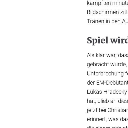
kämpften minute
Bildschirmen zit
Tränen in den A
Spiel wir
Als klar war, da
gebracht wurde, 
Unterbrechung fo
der EM-Debütant
Lukas Hradecky (
hat, blieb an d
jetzt bei Christ
erinnert, was d