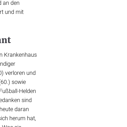
d an den
rt und mit
nnt
ein Krankenhaus
ündiger
0) verloren und
60.) sowie
 Fußball-Helden
Gedanken sind
 heute daran
ich herum hat,