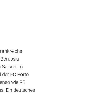
Frankreichs
 Borussia
n Saison im
d der FC Porto
enso wie RB
s. Ein deutsches