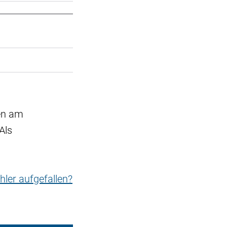
den am
Als
hler aufgefallen?