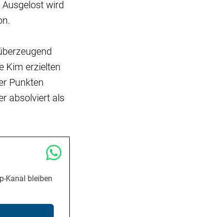
 Ausgelost wird
on.
 überzeugend
 Kim erzielten
ier Punkten
r absolviert als
p-Kanal bleiben