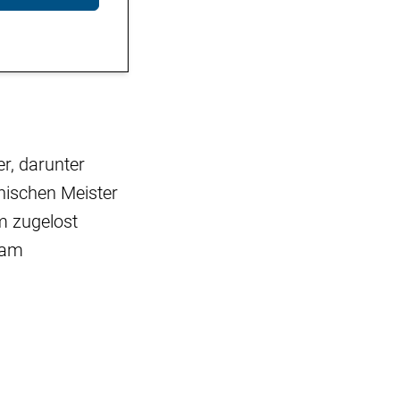
r, darunter
enischen Meister
m zugelost
 am