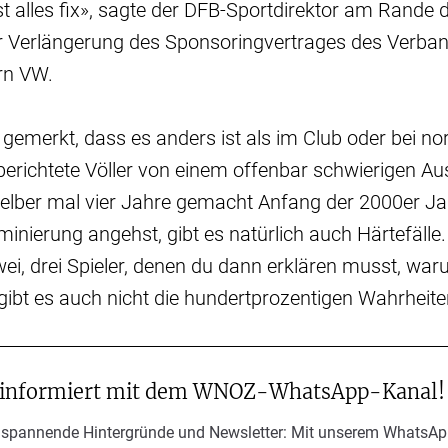
st alles fix», sagte der DFB-Sportdirektor am Rande 
 Verlängerung des Sponsoringvertrages des Verba
rn VW.
 gemerkt, dass es anders ist als im Club oder bei n
berichtete Völler von einem offenbar schwierigen A
 selber mal vier Jahre gemacht Anfang der 2000er J
inierung angehst, gibt es natürlich auch Härtefälle
i, drei Spieler, denen du dann erklären musst, war
 gibt es auch nicht die hundertprozentigen Wahrheiten
 informiert mit dem WNOZ-WhatsApp-Kanal!
 spannende Hintergründe und Newsletter: Mit unserem WhatsAp