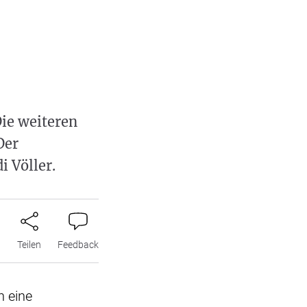
-
Die weiteren
Der
i Völler.
n
Teilen
Feedback
n eine