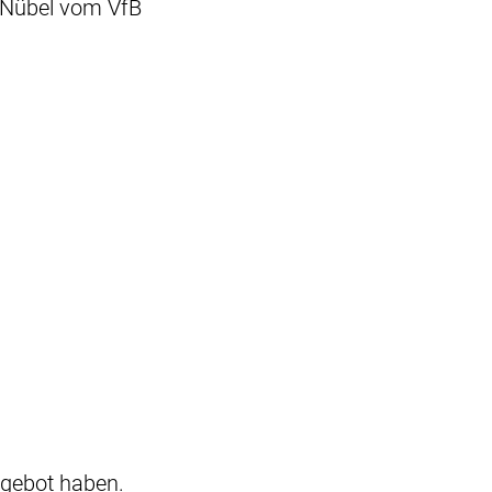
 Nübel vom VfB
fgebot haben.