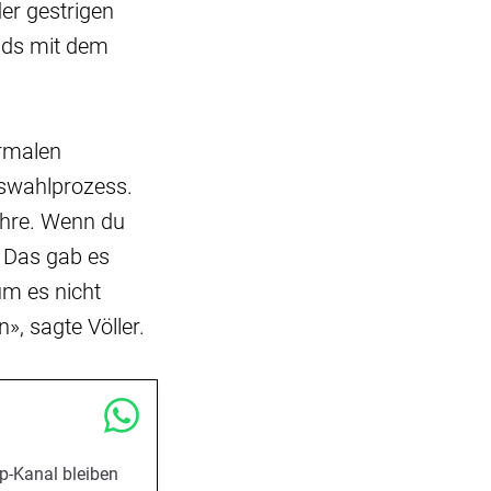
der gestrigen
nds mit dem
ormalen
uswahlprozess.
ahre. Wenn du
. Das gab es
um es nicht
», sagte Völler.
p-Kanal bleiben